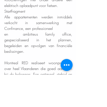
elektrisch oplaadpunt voor fietsen.
StartFragment
Alle appartementen werden inmiddels 
verkocht in samenwerking met 
Confinance, een professioneel 
en  ambitieus family office, 
gespecialiseerd in het plannen, 
begeleiden en opvolgen van financiële 
beslissingen. 
Montreal RED realiseert woonprojecten 
over heel Vlaanderen die goed aanslaan 
bij de beleggers. Een optimaal, stabiel en 
snel rendement zijn daarbij essentieel. 
Maar ook duurzaamheid, een beperkte 
beheerkost, een centrale ligging en 
tijdloze architectuur zijn belangrijke 
parameters.