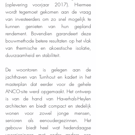
(oplevering voorjaar 2017). Hiermee 
wordt tegemoet gekomen aan de vraag 
van investeerders om zo snel mogelijk te 
kunnen genieten van hun gepland 
rendement. Bovendien garandeert deze 
bouwmethode betere resultaten op het vlak 
van thermische en akoestische isolatie, 
duurzaamheid en stabiliteit.
De woontoren is gelegen aan de 
jachthaven van Turnhout en kadert in het 
masterplan dat eerder voor de gehele 
ANCO-site werd opgemaakt. Het ontwerp 
is van de hand van Haverhals-Heylen 
architecten en biedt compact en stedelijk 
wonen voor zowel jonge mensen, 
senioren als eenoudergezinnen. Het 
gebouw biedt heel wat hedendaagse 
voorzieningen met onder andere een 