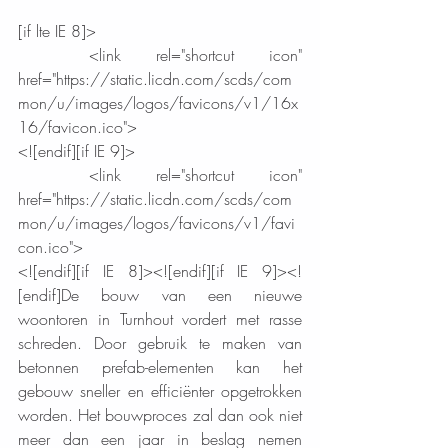
[if lte IE 8]>
  <link rel="shortcut icon" 
href="https://static.licdn.com/scds/com
mon/u/images/logos/favicons/v1/16x
16/favicon.ico">
<![endif][if IE 9]>
  <link rel="shortcut icon" 
href="https://static.licdn.com/scds/com
mon/u/images/logos/favicons/v1/favi
con.ico">
<![endif][if IE 8]><![endif][if IE 9]><!
[endif]De bouw van een nieuwe 
woontoren in Turnhout vordert met rasse 
schreden. Door gebruik te maken van 
betonnen prefab-elementen kan het 
gebouw sneller en efficiënter opgetrokken 
worden. Het bouwproces zal dan ook niet 
meer dan een jaar in beslag nemen 